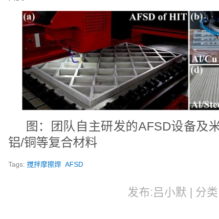
图：团队自主研发的AFSD设备及米
铝/铜等复合材料
Tags:
搅拌摩擦焊
AFSD
发布:吕小默 | 分类: