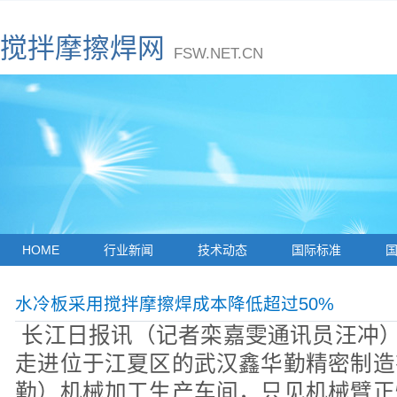
搅拌摩擦焊网
FSW.NET.CN
HOME
行业新闻
技术动态
国际标准
水冷板采用搅拌摩擦焊成本降低超过50%
长江日报讯（记者栾嘉雯通讯员汪冲）
走进位于江夏区的武汉鑫华勤精密制造
勤）机械加工生产车间，只见机械臂正