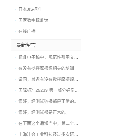
日本JIS标准
国家数字标准馆
在线广播
最新留言
标准电子稿中，规范性引用文件的标准名称写
有没有搅拌摩擦焊相关的培训
请问，最近有没有搅拌摩擦焊的培训或展会
国际标准25239 第一部分好像上传的链
您好，经测试链接都是正常的。
您好，经测试都是正常的。
在下面这个通知当中，第二个标准下载的链接
上海沣会工业科技经过多次研究，终于突破了