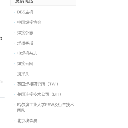
友情链接
DBS主机
中国焊接协会
焊接杂志
NG
焊接学报
电焊机杂志
焊接云网
搅拌头
75
英国焊接研究所（TWI）
美国连接技术公司（BTI）
哈尔滨工业大学FSW及衍生技术
团队
北京埃森展