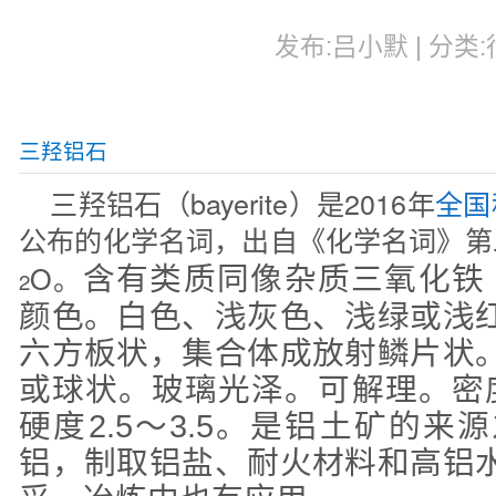
发布:吕小默 | 分类:行
三羟铝石
三羟铝石（bayerite）是2016年
全国
公布的化学名词，出自《化学名词》第
O。
含有类质同像杂质三氧化铁
2
颜色。白色、浅灰色、浅绿或浅
六方板状，集合体成放射鳞片状
或球状。玻璃光泽。可解理。密度约2
硬度2.5～3.5。是铝土矿的
铝，制取铝盐、耐火材料和高铝