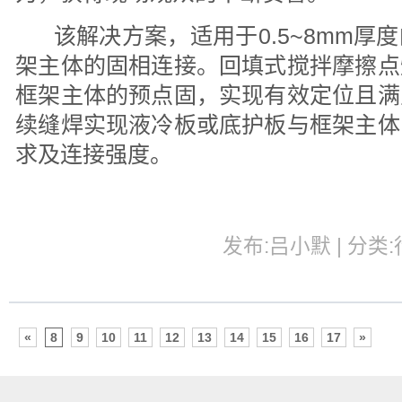
该解决方案，适用于0.5~8mm厚
架主体的固相连接。回填式搅拌摩擦点
框架主体的预点固，实现有效定位且满
续缝焊实现液冷板或底护板与框架主体
求及连接强度。
发布:吕小默 | 分类:行
«
8
9
10
11
12
13
14
15
16
17
»